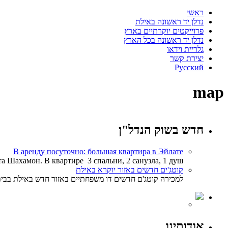
ראשי
נדלן יד ראשונה באילת
פרוייקטים יוקרתיים בארץ
נדלן יד ראשונה בכל הארץ
גלריית וידאו
יצירת קשר
Русский
map
חדש בשוק הנדל"ן
В аренду посуточно: большая квартира в Эйлате
 Шахамон. В квартире 3 спальни, 2 санузла, 1 душ,
קוטג'ים חדשים באזור יוקרא באילת
למכירה קוטג'ם חדשים דו משפחתיים באזור חדש באילת בבית יש 2 קומות 5 חדרים 3 חדריי שירות. גודל בית היא 160 מטר וגינות מחיר מ600000
אודותינו