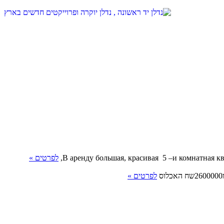
В аренду большая, красивая 5 –и комнатная к
לפרטים »
לפרטים »