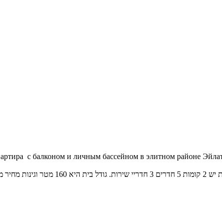
вартира с балконом и личным бассейном в элитном районе Эйлата
2שח האכלוס