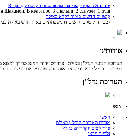
В аренду посуточно: большая квартира в Эйлате
 Шахамон. В квартире 3 спальни, 2 санузла, 1 душ,
קוטג'ים חדשים באזור יוקרא באילת
למכירה קוטג'ם חדשים דו משפחתיים באזור חדש באילת בבית יש 2 קומות 5 חדרים 3 חדריי שירות. גודל בית היא 160 מטר וגינות מחיר מ600000
אודותינו
תערוכה קבועה הנדל"ן באילת - פרויקט ייחודי המאפשר לך למצוא מ
הפרויקט, כדי למצוא בדיוק את אותו נכס שמספק את דרשותכם עבור 
תערוכת נדל"ן
ראשי
אודות תארוכת הנדל"ן באילת
פרוייקטים יוקרתיים בארץ
גלריית וידאו