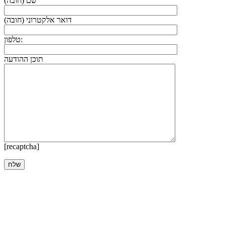
שם (חובה)
דואר אלקטרוני (חובה)
טלפון:
תוכן ההודעה
[recaptcha]