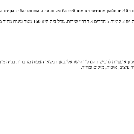
вартира с балконом и личным бассейном в элитном районе Эйлата
2שח האכלוס
גוון אופציות לרכישת הנדל"ן הישראלי.כאן תמצאו הצעות מחברות בנייה מוב
עיצוב, איכות, מיקום ומחיר.