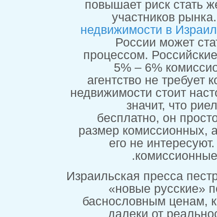
повышает ри
участни
недвижимости
России
процессом. 
5% – 6%
агентство н
недвижимости с
значи
бесплатно
размер комисс
его не и
ком
Израильская пре
«новые 
баснословным
далеки о