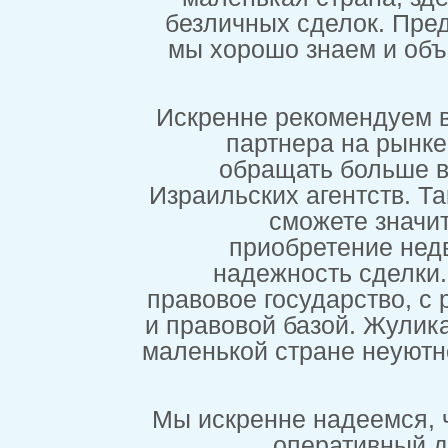
безличных сд
мы хорошо зн
Искренне реко
партнер
обращать
Израильских аг
смож
приобре
надежнос
правовое госуд
и правовой ба
маленькой стра
Мы искренне н
опер