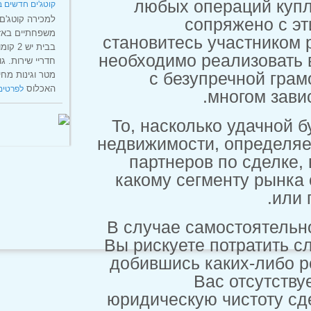
любых опе
קוטג'ים חדשים באזור יוקרא באילת
למכירה קוטג'ם חדשים דו
сопр
משפחתיים באזור חדש באילת
становитесь у
בבית יש 2 קומות 5 חדרים 3
необходимо реа
חדריי שירות. גודל בית היא 160
מטר וגינות מחיר מ2600000שח
с безупре
האכלוס
לפרטים »
мн
То, насколько
недвижимости, 
партнеров п
какому сегме
В случае само
Вы рискуете п
добившись как
Вас
юридическую ч