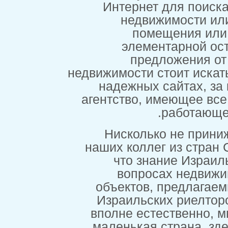
Интернет 
недвиж
помещ
элемен
предл
недвижимости ст
надежных с
агентство, и
Нисколько
наших коллег
что знан
вопроса
объектов, 
Израильски
вполне есте
маленькая с