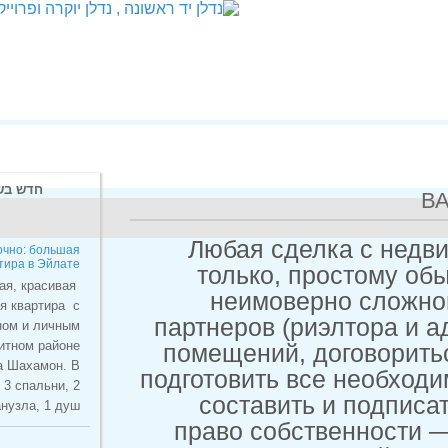
חדש בשוק הנדל"ן
Любая сдел
В аренду посуточно: большая
квартира в Эйлате
только, пр
В аренду большая, красивая
неимовер
5 –и комнатная квартира с
партнеров (риэ
балконом и личным
бассейном в элитном районе
помещений, д
Эйлата Шахамон. В
подготовить вс
квартире 3 спальни, 2
составить 
санузла, 1 душ,
לפרטים »
право собст