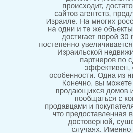
происходи
сайтов аген
Израиле. На м
на одни и те 
достигает
постепенно уве
Израильско
парт
эфф
особенности. 
Конечно, 
продающихс
пообщ
продавцами и п
что предост
достове
случая