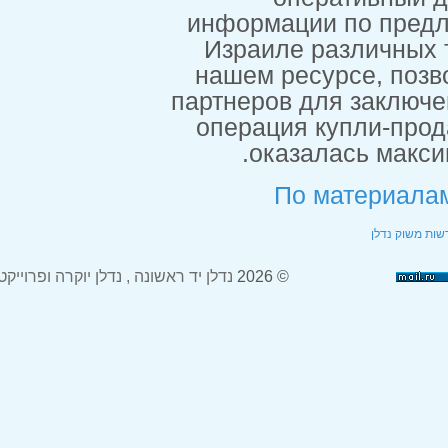
информации
Израиле р
нашем ресу
партнеров дл
операция к
оказал
По м
© 2026
נדלן יד ראשונה , נדלן יוקרה ופרוייקטים חדשים בארץ