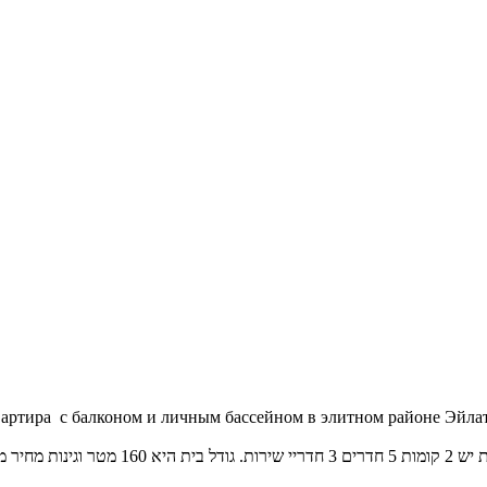
вартира с балконом и личным бассейном в элитном районе Эйлата
2שח האכלוס