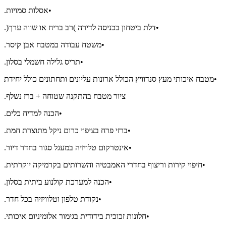
•אסלות סמויות.
•דלת ביטחון בכניסה לדירה )רב בריח או שווה ערך(.
•משטח עבודה במטבח אבן קיסר.
•תריס גלילה חשמלי בסלון.
•מטבח איכותי מעץ סנדוויץ הכולל ארונות עליונים ותחתונים כולל יחידת
ציור מטבח בהתקנה שטוחה + ברז נשלף.
•הכנה למדיח כלים.
•ברזי פרח בציפוי כרום ניקל מתוצרת חמת.
•אינטרקום טלויזיה במעגל סגור בחדר דיור.
•חיפוי קירות וריצוף בחדרי האמבטיה והשרותים בקרמיקה יוקרתית.
•הכנה למערכת קולנוע ביתית בסלון.
•נקודת טלפון וטלוויזיה בכל חדר.
•חלונות זכוכית בידודית בגימור אלומיניום איכותי.