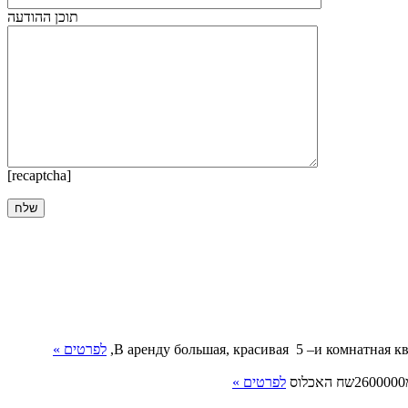
תוכן ההודעה
[recaptcha]
В аренду большая, красивая 5 –и комнатная к
לפרטים »
לפרטים »