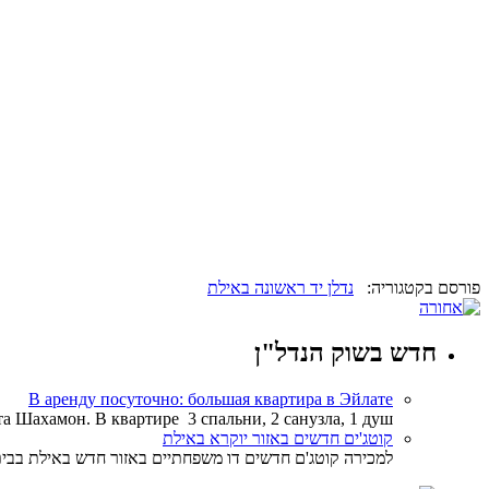
פורסם בקטגוריה:
נדלן יד ראשונה באילת
חדש בשוק הנדל"ן
В аренду посуточно: большая квартира в Эйлате
 Шахамон. В квартире 3 спальни, 2 санузла, 1 душ,
קוטג'ים חדשים באזור יוקרא באילת
למכירה קוטג'ם חדשים דו משפחתיים באזור חדש באילת בבית יש 2 קומות 5 חדרים 3 חדריי שירות. גודל בית היא 160 מטר וגינות מחיר מ600000